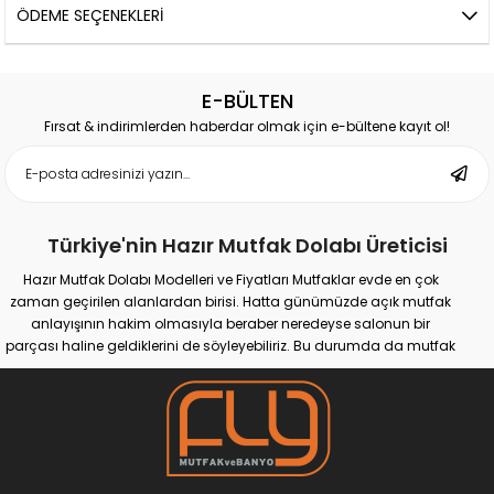
ÖDEME SEÇENEKLERI
E-BÜLTEN
Fırsat & indirimlerden haberdar olmak için e-bültene kayıt ol!
Türkiye'nin Hazır Mutfak Dolabı Üreticisi
Hazır Mutfak Dolabı Modelleri ve Fiyatları Mutfaklar evde en çok
zaman geçirilen alanlardan birisi. Hatta günümüzde açık mutfak
anlayışının hakim olmasıyla beraber neredeyse salonun bir
parçası haline geldiklerini de söyleyebiliriz. Bu durumda da mutfak
için tercih edeceğimiz her mobilya ürünü evimizin genel
dekorasyonuna da etki etmeye başladı. Gerek kendimiz için
gerekse evimize gelen konuklarımız için estetik değeri yüksek,
kullanışlı ve bir o kadar etkileyici mobilyalara sahip olmak önem
arz edebilir. Eğer böyle düşünüyorsanız hazır mutfak dolabı tercih
etmek sizi büyük bir tasarım derdinden kurtarabilir. Tabii ki burada