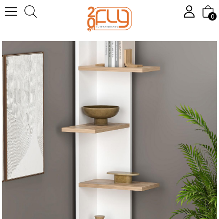
Anasayfa
ÇALIŞMA ODASI
Kitaplık
MARY KİTAPLIK
0