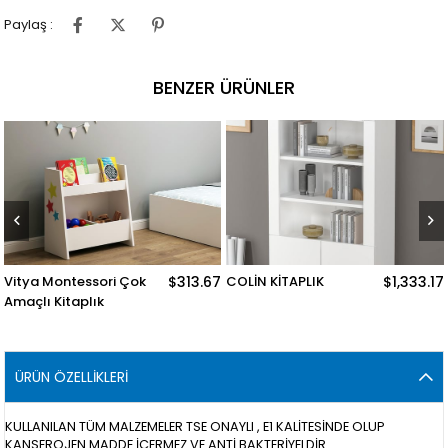
Paylaş :
BENZER ÜRÜNLER
Vitya Montessori Çok
$313.67
COLİN KİTAPLIK
$1,333.17
Amaçlı Kitaplık
ÜRÜN ÖZELLIKLERI
KULLANILAN TÜM MALZEMELER TSE ONAYLI , E1 KALİTESİNDE OLUP
KANSEROJEN MADDE İÇERMEZ VE ANTİ BAKTERİYELDİR.