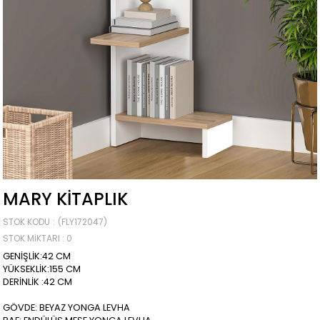
MARY KİTAPLIK
STOK KODU
(FLY172047)
STOK MIKTARI
:
0
GENİŞLİK:42 CM
YÜKSEKLİK:155 CM
DERİNLİK :42 CM
GÖVDE: BEYAZ YONGA LEVHA