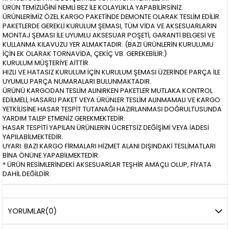
ÜRÜN TEMİZLİĞİNİ NEMLİ BEZ İLE KOLAYLIKLA YAPABİLİRSİNİZ.
ÜRÜNLERİMİZ ÖZEL KARGO PAKETİNDE DEMONTE OLARAK TESLİM EDİLİR.
PAKETLERDE GEREKLİ KURULUM ŞEMASI, TÜM VİDA VE AKSESUARLARIN
MONTAJ ŞEMASI İLE UYUMLU AKSESUAR POŞETİ, GARANTİ BELGESİ VE
KULLANMA KILAVUZU YER ALMAKTADIR. (BAZI ÜRÜNLERİN KURULUMU
İÇİN EK OLARAK TORNAVİDA, ÇEKİÇ VB. GEREKEBİLİR.)
KURULUM MÜŞTERİYE AİTTİR.
HIZLI VE HATASIZ KURULUM İÇİN KURULUM ŞEMASI ÜZERİNDE PARÇA İLE
UYUMLU PARÇA NUMARALARI BULUNMAKTADIR.
ÜRÜNÜ KARGODAN TESLİM ALINIRKEN PAKETLER MUTLAKA KONTROL
EDİLMELİ, HASARLI PAKET VEYA ÜRÜNLER TESLİM ALINMAMALI VE KARGO
YETKİLİSİNE HASAR TESPİT TUTANAĞI HAZIRLANMASI DOĞRULTUSUNDA
YARDIM TALEP ETMENİZ GEREKMEKTEDİR.
HASAR TESPİTİ YAPILAN ÜRÜNLERİN ÜCRETSİZ DEĞİŞİMİ VEYA İADESİ
YAPILABİLMEKTEDİR.
UYARI: BAZI KARGO FİRMALARI HİZMET ALANI DIŞINDAKİ TESLİMATLARI
BİNA ÖNÜNE YAPABİLMEKTEDİR.
* ÜRÜN RESİMLERİNDEKİ AKSESUARLAR TEŞHİR AMAÇLI OLUP, FİYATA
DAHİL DEĞİLDİR.
YORUMLAR
(0)