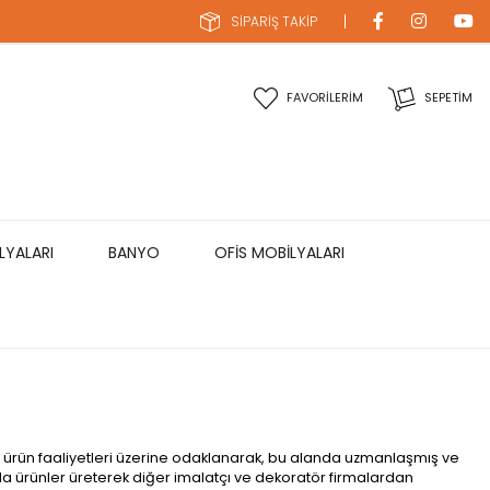
SİPARİŞ TAKİP
FAVORİLERİM
SEPETIM
LYALARI
BANYO
OFİS MOBİLYALARI
ik ürün faaliyetleri üzerine odaklanarak, bu alanda uzmanlaşmış ve
a ürünler üreterek diğer imalatçı ve dekoratör firmalardan