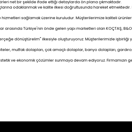
kirleri net bir şekilde ifade ettiği detaylarda ön plana çıkmaktadır.
çlarına odaklanmak ve kalite ilkesi doğrultusunda hareket etmektedir. 
e hizmetleri sağlamak üzerine kuruludur. Müşterilerimize kaliteli ürün
ar arasında Türkiye'nin önde gelen yapı marketleri olan KOÇTAŞ, B&O, 
 gerçeğe dönüştürelim" ilkesiyle oluşturuyoruz. Müşterilerimizle işbirli
iteler, mutfak dolapları, çok amaçlı dolaplar, banyo dolapları, gardıro
, estetik ve ekonomik çözümler sunmaya devam ediyoruz. Firmamızın ge