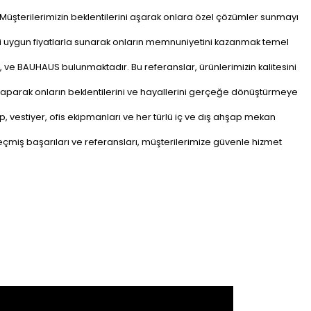
Müşterilerimizin beklentilerini aşarak onlara özel çözümler sunmayı
leri uygun fiyatlarla sunarak onların memnuniyetini kazanmak temel
ve BAUHAUS bulunmaktadır. Bu referanslar, ürünlerimizin kalitesini
ği yaparak onların beklentilerini ve hayallerini gerçeğe dönüştürmeye
p, vestiyer, ofis ekipmanları ve her türlü iç ve dış ahşap mekan
çmiş başarıları ve referansları, müşterilerimize güvenle hizmet