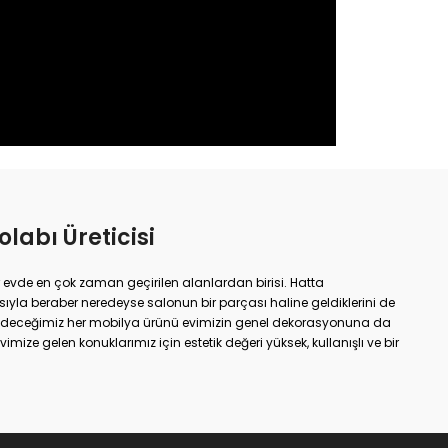
labı Üreticisi
ar evde en çok zaman geçirilen alanlardan birisi. Hatta
la beraber neredeyse salonun bir parçası haline geldiklerini de
h edeceğimiz her mobilya ürünü evimizin genel dekorasyonuna da
imize gelen konuklarımız için estetik değeri yüksek, kullanışlı ve bir
rz edebilir. Eğer böyle düşünüyorsanız hazır mutfak dolabı tercih
 Tabii ki burada birincil tercihiniz hazır olan modeller yerine özel
. Burada tek önemli olan ayrıntıyı tasarımsal ölçekte
 tercih etmiş olsa da özel olarak dekorasyon ekibinin elinden
hiçbir olumsuzluk saptanmayan mutfak dolabı modelleri daha