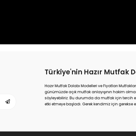
Türkiye'nin Hazır Mutfak Do
Hazır Mutfak Dolabı Modelleri ve Fiyatları Mutfakl
günümüzde açık mutfak anlayışının hakim olmasıy
söyleyebiliriz. Bu durumda da mutfak için terci
etki etmeye başladı. Gerek kendimiz için gerekse ev
o kadar etkileyici mobilyalara sahip olmak önem a
etmek sizi büyük bir tasarım derdinden kurtarabilir.
ölçü alınarak yaptırılacak özgün modeller olabilir
değerlendirebiliriz. Daha önceden defalarca insan
çıkan, üretimi, montajı ve kullanımı açısından 