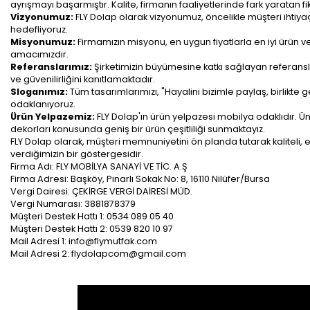
ayrışmayı başarmıştır. Kalite, firmanın faaliyetlerinde fark yaratan fi
Vizyonumuz:
FLY Dolap olarak vizyonumuz, öncelikle müşteri ihtiya
hedefliyoruz.
Misyonumuz:
Firmamızın misyonu, en uygun fiyatlarla en iyi ürün v
amacımızdır.
Referanslarımız:
Şirketimizin büyümesine katkı sağlayan referansl
ve güvenilirliğini kanıtlamaktadır.
Sloganımız:
Tüm tasarımlarımızı, "Hayalini bizimle paylaş, birlikte
odaklanıyoruz.
Ürün Yelpazemiz:
FLY Dolap'ın ürün yelpazesi mobilya odaklıdır. Ün
dekorları konusunda geniş bir ürün çeşitliliği sunmaktayız.
FLY Dolap olarak, müşteri memnuniyetini ön planda tutarak kaliteli
verdiğimizin bir göstergesidir.
Firma Adı: FLY MOBİLYA SANAYİ VE TİC. A.Ş
Firma Adresi: Başköy, Pınarlı Sokak No: 8, 16110 Nilüfer/Bursa
Vergi Dairesi: ÇEKİRGE VERGİ DAİRESİ MÜD.
Vergi Numarası: 3881878379
Müşteri Destek Hattı 1: 0534 089 05 40
Müşteri Destek Hattı 2: 0539 820 10 97
Mail Adresi 1:
info@flymutfak.com
Mail Adresi 2:
flydolapcom@gmail.com