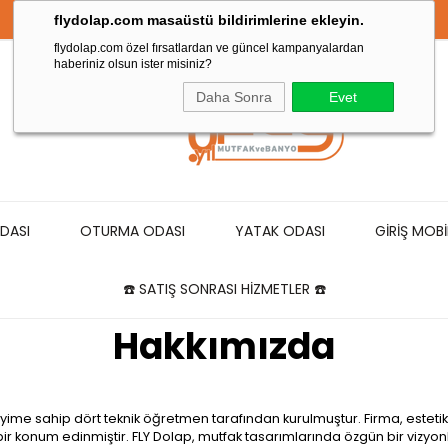
flydolap.com masaüstü bildirimlerine ekleyin.
flydolap.com özel fırsatlardan ve güncel kampanyalardan
haberiniz olsun ister misiniz?
Daha Sonra
Evet
DASI
OTURMA ODASI
YATAK ODASI
GİRİŞ MOBİ
☎️ SATIŞ SONRASI HİZMETLER ☎️
Hakkımızda
eyime sahip dört teknik öğretmen tarafından kurulmuştur. Firma, estet
 konum edinmiştir. FLY Dolap, mutfak tasarımlarında özgün bir vizyonl