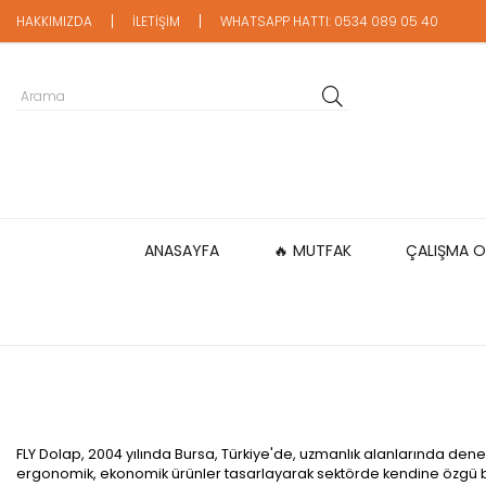
HAKKIMIZDA
İLETİŞİM
WHATSAPP HATTI: 0534 089 05 40
ANASAYFA
🔥 MUTFAK
ÇALIŞMA O
FLY Dolap, 2004 yılında Bursa, Türkiye'de, uzmanlık alanlarında den
ergonomik, ekonomik ürünler tasarlayarak sektörde kendine özgü bir