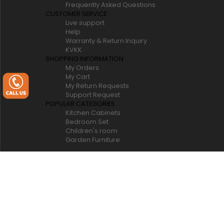
Frequently Asked Questions
CUSTOMER SERVICE
Live support
Help
Warranty & Return Inquiry
KVKK
SHOPPING INFORMATION
My Orders
My Cart
My Return Requests
Support Request
POPULAR CATEGORIES
Kitchen Cabinets
Bedroom Set
Children's room
Garden Furniture