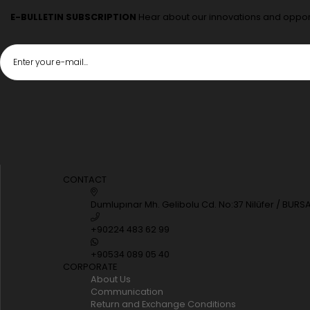
E-BULLETIN SUBSCRIPTION
Hear about our innovations and opport
CONTACT
Dumlupınar Mh. Gelibolu Cd. No:37 Nilüfer / BURS
+90224 483 62 99
+90534 089 05 40
CORPORATE
About Us
Communication
Return and Exchange Conditions