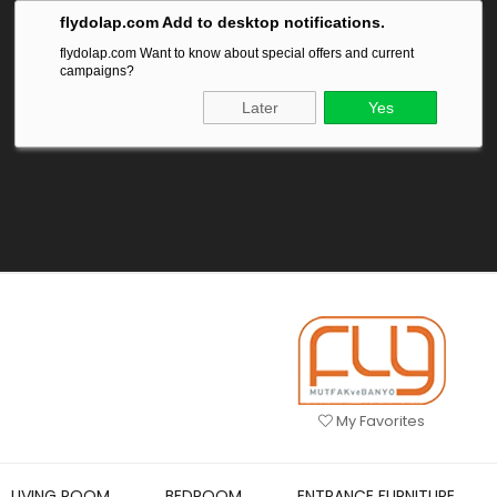
flydolap.com Add to desktop notifications.
flydolap.com Want to know about special offers and current
campaigns?
Later
Yes
My Favorites
LIVING ROOM
BEDROOM
ENTRANCE FURNITURE