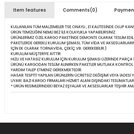
Item features
Comments
(0)
Payment
KULLANILAN TÜM MALZEMELER TSE ONAYLI , E1 KALİTESİNDE OLUP KA
ÜRÜN TEMİZLİĞİNİ NEMLİ BEZ İLE KOLAYLIKLA YAPABİLİRSİNİZ.
ÜRÜNLERİMİZ ÖZEL KARGO PAKETİNDE DEMONTE OLARAK TESLİM EDİLİ
PAKETLERDE GEREKLİ KURULUM ŞEMASI, TÜM VİDA VE AKSESUARLARI
İÇİN EK OLARAK TORNAVİDA, ÇEKİÇ VB. GEREKEBİLİR.)
KURULUM MÜŞTERİYE AİTTİR.
HIZLI VE HATASIZ KURULUM İÇİN KURULUM ŞEMASI ÜZERİNDE PARÇ
ÜRÜNÜ KARGODAN TESLİM ALINIRKEN PAKETLER MUTLAKA KONTROL E
YARDIM TALEP ETMENİZ GEREKMEKTEDİR.
HASAR TESPİTİ YAPILAN ÜRÜNLERİN ÜCRETSİZ DEĞİŞİMİ VEYA İADESİ Y
UYARI: BAZI KARGO FİRMALARI HİZMET ALANI DIŞINDAKİ TESLİMATLA
* ÜRÜN RESİMLERİNDEKİ BEYAZ EŞYALAR VE AKSESUARLAR TEŞHİR AMAÇ