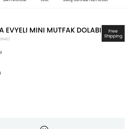
LA EVYELI MINI MUTFAK DOLABI
Free
Shipping
80540)
İ
İ