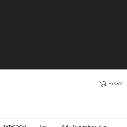
MY CART
BATHROOM
test
Satış Sonrası Hizmetler