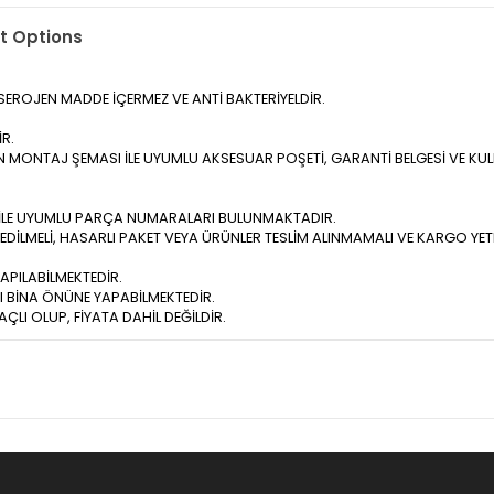
 Options
NSEROJEN MADDE İÇERMEZ VE ANTİ BAKTERİYELDİR.
R.
N MONTAJ ŞEMASI İLE UYUMLU AKSESUAR POŞETİ, GARANTİ BELGESİ VE KU
A İLE UYUMLU PARÇA NUMARALARI BULUNMAKTADIR.
DİLMELİ, HASARLI PAKET VEYA ÜRÜNLER TESLİM ALINMAMALI VE KARGO Y
APILABİLMEKTEDİR.
RI BİNA ÖNÜNE YAPABİLMEKTEDİR.
LI OLUP, FİYATA DAHİL DEĞİLDİR.