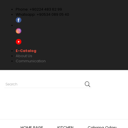
Phone: +90224 483 62 99
Whatsapp: +90534 089 05 40
E-Catalog
About Us
Communication
HOME PAGE
KITCHEN
Çalışma Odası