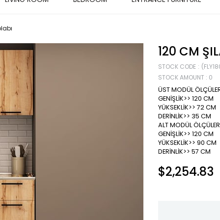
olabı
120 CM ŞI
STOCK CODE
(FLY1
STOCK AMOUNT
:
0
ÜST MODÜL ÖLÇÜLER
GENİŞLİK>> 120 CM
YÜKSEKLİK>> 72 CM
DERİNLİK>> 35 CM
ALT MODÜL ÖLÇÜLER
GENİŞLİK>> 120 CM
YÜKSEKLİK>> 90 CM
DERİNLİK>> 57 CM
$2,254.83