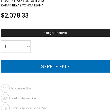
GÖVDE:BEYAZ YONGA LEVHA
KAPAK:BEYAZ YONGA LEVHA
$2,078.33
Kargo Bedava
Favorilere Ekle
İstek Listeme Ekle
Fiyat Düşünce Haber Ver