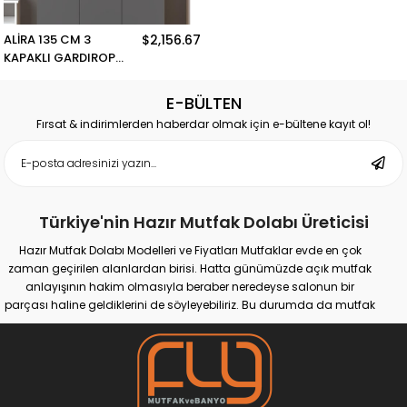
ALİRA 135 CM 3
$2,156.67
KAPAKLI GARDIROP
ANTRASİT
E-BÜLTEN
Fırsat & indirimlerden haberdar olmak için e-bültene kayıt ol!
Türkiye'nin Hazır Mutfak Dolabı Üreticisi
Hazır Mutfak Dolabı Modelleri ve Fiyatları Mutfaklar evde en çok
zaman geçirilen alanlardan birisi. Hatta günümüzde açık mutfak
anlayışının hakim olmasıyla beraber neredeyse salonun bir
parçası haline geldiklerini de söyleyebiliriz. Bu durumda da mutfak
için tercih edeceğimiz her mobilya ürünü evimizin genel
dekorasyonuna da etki etmeye başladı. Gerek kendimiz için
gerekse evimize gelen konuklarımız için estetik değeri yüksek,
kullanışlı ve bir o kadar etkileyici mobilyalara sahip olmak önem
arz edebilir. Eğer böyle düşünüyorsanız hazır mutfak dolabı tercih