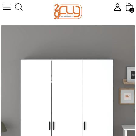
Anasayfa
YATAK ODASI
GARDIROP
3 KAPAKLI
0
ALMİLA 135 CM 3 KAPAKLI BEYAZ GARDIROP