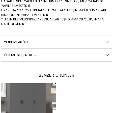
HASAR TESPİTİ YAPILAN ÜRÜNLERİN ÜCRETSİZ DEĞİŞİMİ VEYA İADESİ
YAPILABİLMEKTEDİR.
UYARI: BAZI KARGO FİRMALARI HİZMET ALANI DIŞINDAKİ TESLİMATLARI
BİNA ÖNÜNE YAPABİLMEKTEDİR.
* ÜRÜN RESİMLERİNDEKİ AKSESUARLAR TEŞHİR AMAÇLI OLUP, FİYATA
DAHİL DEĞİLDİR.
YORUMLAR
(0)
ÖDEME SEÇENEKLERI
BENZER ÜRÜNLER