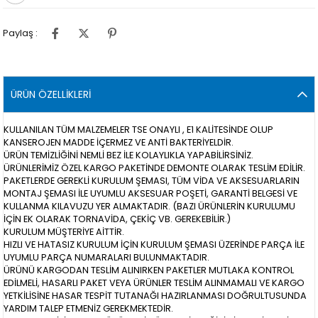
Paylaş :
ÜRÜN ÖZELLIKLERI
KULLANILAN TÜM MALZEMELER TSE ONAYLI , E1 KALİTESİNDE OLUP
KANSEROJEN MADDE İÇERMEZ VE ANTİ BAKTERİYELDİR.
ÜRÜN TEMİZLİĞİNİ NEMLİ BEZ İLE KOLAYLIKLA YAPABİLİRSİNİZ.
ÜRÜNLERİMİZ ÖZEL KARGO PAKETİNDE DEMONTE OLARAK TESLİM EDİLİR.
PAKETLERDE GEREKLİ KURULUM ŞEMASI, TÜM VİDA VE AKSESUARLARIN
MONTAJ ŞEMASI İLE UYUMLU AKSESUAR POŞETİ, GARANTİ BELGESİ VE
KULLANMA KILAVUZU YER ALMAKTADIR. (BAZI ÜRÜNLERİN KURULUMU
İÇİN EK OLARAK TORNAVİDA, ÇEKİÇ VB. GEREKEBİLİR.)
KURULUM MÜŞTERİYE AİTTİR.
HIZLI VE HATASIZ KURULUM İÇİN KURULUM ŞEMASI ÜZERİNDE PARÇA İLE
UYUMLU PARÇA NUMARALARI BULUNMAKTADIR.
ÜRÜNÜ KARGODAN TESLİM ALINIRKEN PAKETLER MUTLAKA KONTROL
EDİLMELİ, HASARLI PAKET VEYA ÜRÜNLER TESLİM ALINMAMALI VE KARGO
YETKİLİSİNE HASAR TESPİT TUTANAĞI HAZIRLANMASI DOĞRULTUSUNDA
YARDIM TALEP ETMENİZ GEREKMEKTEDİR.